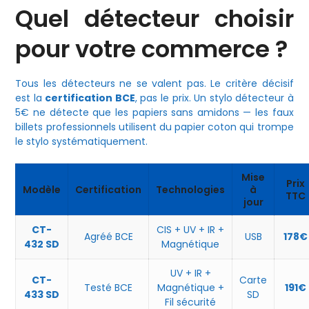
Quel détecteur choisir
pour votre commerce ?
Tous les détecteurs ne se valent pas. Le critère décisif
est la
certification BCE
, pas le prix. Un stylo détecteur à
5€ ne détecte que les papiers sans amidons — les faux
billets professionnels utilisent du papier coton qui trompe
le stylo systématiquement.
Mise
Prix
Modèle
Certification
Technologies
à
TTC
jour
CT-
CIS + UV + IR +
Agréé BCE
USB
178€
432 SD
Magnétique
UV + IR +
CT-
Carte
Testé BCE
Magnétique +
191€
433 SD
SD
Fil sécurité