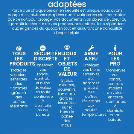
adaptées
Parce que chaque besoin en sécurité est unique, nous avons
conçu des solutions adaptées aux situations les plus courantes.
Que ce soit pour protéger vos documents, vos objets de valeur ou
garantir la sécurité de vos proches, nos coffres-forts répondent
aux exigences du quotidien tout en assurant une tranquillité
d’esprit totale.
TOUS
SÉCURITÉ
BIJOUX
ARME
POUR
LES
DISCRÈTE
ET
A FEU
LES
PRODUITS
OBJETS
PRO
Conservez
Protégez
DE
vos
vos biens
Protégez
Conservez
VALEUR
fonds,
sensibles
vos biens
vos
contrats
des
sensibles
fonds,
Bijoux,
et biens
flammes
des
contrats
montres,
de valeur
grâce à
flammes
et biens
souvenirs
en toute
des
grâce à
de valeur
familiaux…
confiance,
coffres
des
en toute
gardez-
à
résistants
coffres
confiance,
les en lieu
domicile
aux
résistants
à
sûr et
ou au
hautes
domicile
hors de
bureau.
températures.
ou au
portée
bureau.
des
intrus.