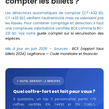
compter les billets ?
Les détecteurs automatiques de comptoir (CT-432 SD,
CT-433 SD) vérifient l’authenticité mais ne valorisent pas
les liasses. Pour combiner comptage et détection, il faut
une compteuse valorisatrice certifiée BCE comme la BC-
231 SD. Voir notre
guide complet sur la sécurisation des
espèces
.
Mis à jour en juin 2026 — Sources :
BCE (rapport faux
billets 2024)
,
Legifrance — Code monétaire et financier
⚡ OUTIL GRATUIT • 2 MINUTES
Quel coffre-fort est fait pour vous ?
3 questions, un top 3 personnalisé parmi +70
coffres certifiés EN 14450 et EN 1143-1.