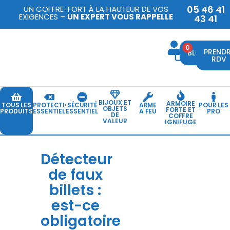
05 46 41
UN COFFRE-FORT À LA HAUTEUR DE VOS
EXIGENCES –
UN EXPERT VOUS RAPPELLE
43 41
0
PREND
BLOG
RDV
BIJOUX ET
ARMOIRE
TOUS LES
PROTECTION
SÉCURITÉ
ARME
POUR LES
OBJETS
FORTE ET
PRODUITS
ESSENTIELLE
ESSENTIELLE
A FEU
PRO
DE
COFFRE
VALEUR
IGNIFUGE
Détecteur
de faux
billets :
est-ce
obligatoire