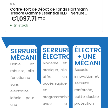
0 €
Coffre-fort de Dépôt de Fonds Hartmann
Tresore Gamme Essential HED – Serrure
Électronique
€
1,097.71
TTC
En stock
SERRURE
ÉLECTRON
SERRURE
ÉLECTRONIQUE
+ UNE
MÉCANIQUE
MÉCANIQ
Moderne et
Fiable et
Associe
pratique, elle
robuste, elle
innovation et
offre un
fonctionne
sécurité
accès rapide
sans
renforcée,
et
électricité,
cette double
programmable,
idéale pour
protection
avec la
une