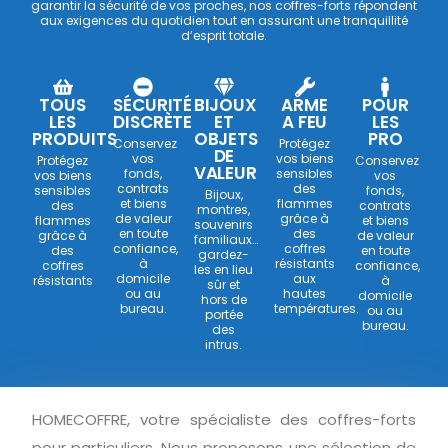
garantir la sécurité de vos proches, nos coffres-forts répondent
aux exigences du quotidien tout en assurant une tranquillité
d’esprit totale.
TOUS
SÉCURITÉ
BIJOUX
ARME
POUR
LES
DISCRÈTE
ET
A FEU
LES
PRODUITS
OBJETS
PRO
Conservez
Protégez
DE
vos
vos biens
Protégez
Conservez
VALEUR
fonds,
sensibles
vos biens
vos
contrats
des
sensibles
fonds,
Bijoux,
et biens
flammes
des
contrats
montres,
de valeur
grâce à
flammes
et biens
souvenirs
en toute
des
grâce à
de valeur
familiaux…
confiance,
coffres
des
en toute
gardez-
à
résistants
coffres
confiance,
les en lieu
domicile
aux
résistants
à
sûr et
ou au
hautes
domicile
hors de
bureau.
températures.
ou au
portée
bureau.
des
intrus.
HOMECOFFRE, votre spécialiste des coffres-forts
pour particuliers. Nous proposons une sélection de