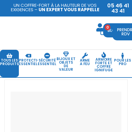
05 46 41
UN COFFRE-FORT À LA HAUTEUR DE VOS
EXIGENCES –
UN EXPERT VOUS RAPPELLE
43 41
0
PREND
BLOG
RDV
BIJOUX ET
ARMOIRE
TOUS LES
PROTECTION
SÉCURITÉ
ARME
POUR LES
OBJETS
FORTE ET
PRODUITS
ESSENTIELLE
ESSENTIELLE
A FEU
PRO
DE
COFFRE
VALEUR
IGNIFUGE