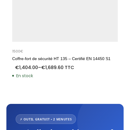
1500€
1
Coffre-fort de sécurité HT 135 – Certifié EN 14450 S1
C
1
€
1,404.00
–
€
1,689.60
TTC
En stock
⚡ OUTIL GRATUIT • 2 MINUTES