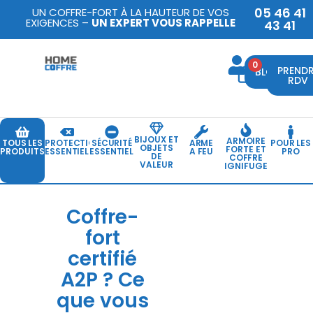
05 46 41
UN COFFRE-FORT À LA HAUTEUR DE VOS
EXIGENCES –
UN EXPERT VOUS RAPPELLE
43 41
0
PREND
BLOG
RDV
BIJOUX ET
ARMOIRE
TOUS LES
PROTECTION
SÉCURITÉ
ARME
POUR LES
OBJETS
FORTE ET
PRODUITS
ESSENTIELLE
ESSENTIELLE
A FEU
PRO
DE
COFFRE
VALEUR
IGNIFUGE
Coffre-
fort
certifié
A2P ? Ce
que vous