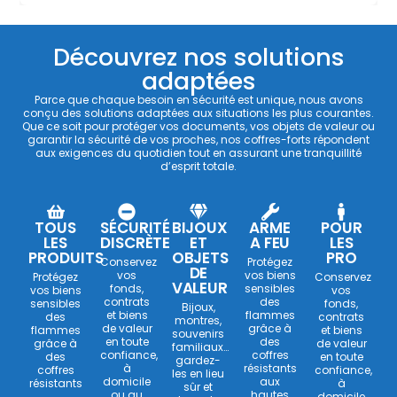
Découvrez nos solutions
adaptées
Parce que chaque besoin en sécurité est unique, nous avons
conçu des solutions adaptées aux situations les plus courantes.
Que ce soit pour protéger vos documents, vos objets de valeur ou
garantir la sécurité de vos proches, nos coffres-forts répondent
aux exigences du quotidien tout en assurant une tranquillité
d’esprit totale.
TOUS
SÉCURITÉ
BIJOUX
ARME
POUR
LES
DISCRÈTE
ET
A FEU
LES
PRODUITS
OBJETS
PRO
Conservez
Protégez
DE
vos
vos biens
Protégez
Conservez
VALEUR
fonds,
sensibles
vos biens
vos
contrats
des
sensibles
fonds,
Bijoux,
et biens
flammes
des
contrats
montres,
de valeur
grâce à
flammes
et biens
souvenirs
en toute
des
grâce à
de valeur
familiaux…
confiance,
coffres
des
en toute
gardez-
à
résistants
coffres
confiance,
les en lieu
domicile
aux
résistants
à
sûr et
ou au
hautes
domicile