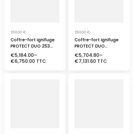
25000 €
25000 €
Coffre-fort ignifuge
Coffre-fort ignifuge
PROTECT DUO 253
PROTECT DUO
litres Certifié EN 1143-1,
291Classe 1
€
5,184.00
–
€
5,704.80
–
Classe 1
€
6,750.00
TTC
€
7,131.60
TTC