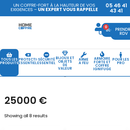
05 46 41
UN COFFRE-FORT À LA HAUTEUR DE VOS
EXIGENCES –
UN EXPERT VOUS RAPPELLE
43 41
0
PREND
BLOG
RDV
BIJOUX ET
ARMOIRE
TOUS LES
PROTECTION
SÉCURITÉ
ARME
POUR LES
OBJETS
FORTE ET
PRODUITS
ESSENTIELLE
ESSENTIELLE
A FEU
PRO
DE
COFFRE
VALEUR
IGNIFUGE
25000 €
25000 €
Showing all 8 results