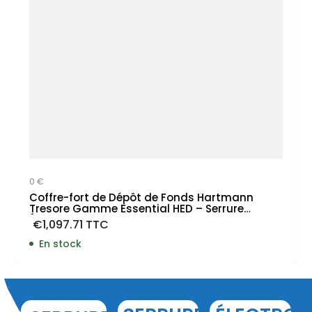
0 €
Coffre-fort de Dépôt de Fonds Hartmann
Tresore Gamme Essential HED – Serrure
Électronique
€
1,097.71
TTC
En stock