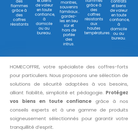
et biens
flammes
des
contrats
montres,
de valeur
grâce à
flammes
et biens
souvenirs
en toute
des
grâce à
de valeur
familiaux…
confiance,
coffres
des
en toute
gardez-
à
résistants
coffres
confiance,
les en lieu
domicile
aux
résistants
à
sûr et
ou au
hautes
domicile
hors de
bureau.
températures.
ou au
portée
bureau.
des
intrus.
HOMECOFFRE, votre spécialiste des coffres-forts
pour particuliers. Nous proposons une sélection de
solutions de sécurité adaptées à vos besoins,
alliant fiabilité, simplicité et pédagogie.
Protégez
vos biens en toute confiance
grâce à nos
conseils experts et à une gamme de produits
soigneusement sélectionnés pour garantir votre
tranquillité d’esprit.