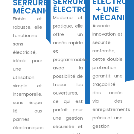
SERRURE
ÉLECTRON
SERRURE
ÉLECTRONIQUE
+ UNE
MÉCANIQUE
MÉCANIQ
Moderne et
Fiable et
Associe
pratique, elle
robuste, elle
innovation et
offre un
fonctionne
sécurité
accès rapide
sans
renforcée,
et
électricité,
cette double
programmable,
idéale pour
protection
avec la
une
garantit une
possibilité de
utilisation
traçabilité
tracer les
simple et
des accès
ouvertures,
intemporelle,
via des
ce qui est
sans risque
enregistrements
parfait pour
lié aux
précis et une
une gestion
pannes
gestion
sécurisée et
électroniques.