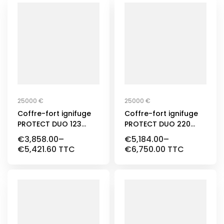
25000 €
25000 €
Coffre-fort ignifuge
Coffre-fort ignifuge
PROTECT DUO 123
PROTECT DUO 220
Classe 1
Litres certifié selon la
€
3,858.00
–
€
5,184.00
–
norme EN 1143-1,
€
5,421.60
TTC
€
6,750.00
TTC
Classe 1