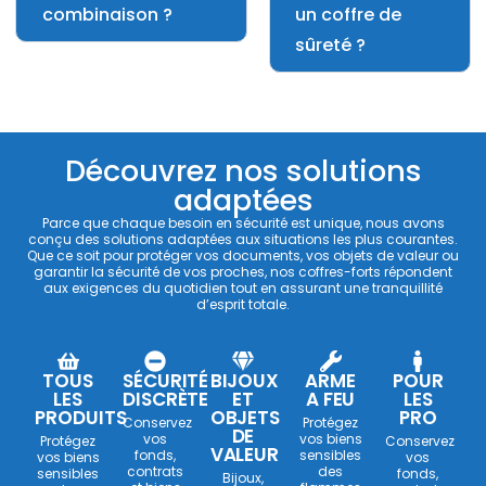
combinaison ?
un coffre de
sûreté ?
Découvrez nos solutions
adaptées
Parce que chaque besoin en sécurité est unique, nous avons
conçu des solutions adaptées aux situations les plus courantes.
Que ce soit pour protéger vos documents, vos objets de valeur ou
garantir la sécurité de vos proches, nos coffres-forts répondent
aux exigences du quotidien tout en assurant une tranquillité
d’esprit totale.
TOUS
SÉCURITÉ
BIJOUX
ARME
POUR
LES
DISCRÈTE
ET
A FEU
LES
PRODUITS
OBJETS
PRO
Conservez
Protégez
DE
vos
vos biens
Protégez
Conservez
VALEUR
fonds,
sensibles
vos biens
vos
contrats
des
sensibles
fonds,
Bijoux,