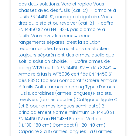
des deux solutions. Verdict rapide Vous
chassez avec des fusils (cat. C) → armoire à
fusils EN 14450 S1, ancrage obligatoire. Vous
tirez au pistolet ou revolver (cat. B) → coffre
EN 14450 S2 ou EN 1143-1, pas d’armoire à
fusils. Vous avez les deux → deux
rangements séparés, c’est la solution
recommandée. Les munitions se stockent
toujours séparément des armes, quelle que
soit la solution choisie. → Coffre armes de
poing WT20 certifié EN 14450 S2 — dès 324€ →
Armoire à fusils WT5006 certifiée EN 14450 S1 —
dès 832€ Tableau comparatif Critère Armoire
à fusils Coffre armes de poing Type d’armes
Fusils, carabines (armes longues) Pistolets,
revolvers (armes courtes) Catégorie légale C
(et B pour armes longues semi-auto) B
principalement Norme minimum EN 14450 S1
EN 14450 S2 ou EN 1143-1 Format Vertical
(H. 130–180 cm) Compact (H. 20–40 cm)
Capacité 3 à 15 armes longues 1 à 6 armes