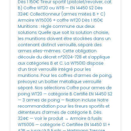
Dès 1 150€ Tireur sportif (pistolet/revolver, cat.
B) Coffre WT20 ou WT6 — EN 14450 S2 Dès
324€ Collectionneur (armes mixtes B + C)
Armoire WT5006 + coffre WT20 Dès 1 150€
Munitions : règle commune aux deux
solutions Quelle que soit la solution choisie,
les munitions doivent être stockées dans un
contenant distinct verrouillé, séparé des
armes elles-mêmes. Cette obligation
découle du décret n°2024-728 et s’applique
aux catégories B et C. La WT5010 dispose
d’un tiroir verrouillé intégré pour les
munitions. Pour les coffres d’armes de poing,
prévoyez un boîtier métallique verrouillé
séparé. Nos sélections Coffre pour armes de
poing WT20 — catégorie B Certifié EN 14450 S2
— 3 armes de poing — fixation incluse Notre
recommandation pour les tireurs sportifs et
détenteurs d’armes de catégorie B. Dès
324€ — Voir le produit → Armoire à fusils
WT5006 — catégorie C Certifiée EN 14450 S1 +
A2P — jusqu’à 5 fusils — Hartmann Tresore