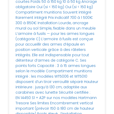
courtes Poids 50 à 150 kg 10 à 50 kg Ancrage
obligatoire Oui (si < 150 kg) Oui (si < 150 kg)
Compartiment munitions Souvent intégré
Rarement intégré Prix indicatif 700 à 1 500€
300 à 850€ Installation Lourde, ancrage
mural ou sol Simple, fixable dans un meuble
L’armoire à fusils — pour les armes longues
(catégorie C) L’armoire à fusils est conçue
pour accueillir des armes d’épaule en
position verticale grâce à des râteliers
intégrés. Elle est indispensable pour tout
détenteur d’armes de catégorie C. Ses
points forts Capacité : 3 à 15 armes longues
selon le modèle Compartiment munitions
intégré : les modèles WT5006 et WT5010
disposent d’un tiroir verrouillé séparé Hauteur
intérieure : jusqu’à 130 cm, adaptée aux
carabines avec lunette Sécurité certifiée :
EN 14450 S1 + A2P sur nos modèles Hartmann
Tresore Ses limites Encombrement vertical
important (prévoir 150 à 180 cm de hauteur
disponible) Poids élevé : l’installation