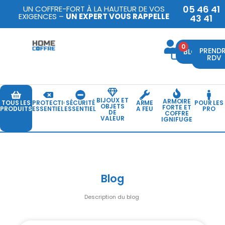
05 46 41
UN COFFRE-FORT À LA HAUTEUR DE VOS
EXIGENCES –
UN EXPERT VOUS RAPPELLE
43 41
0
PREND
BLOG
RDV
BIJOUX ET
ARMOIRE
TOUS LES
PROTECTION
SÉCURITÉ
ARME
POUR LES
OBJETS
FORTE ET
PRODUITS
ESSENTIELLE
ESSENTIELLE
A FEU
PRO
DE
COFFRE
VALEUR
IGNIFUGE
Blog
Description du blog