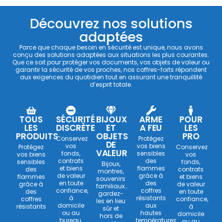
Découvrez nos solutions
adaptées
Parce que chaque besoin en sécurité est unique, nous avons
conçu des solutions adaptées aux situations les plus courantes.
Que ce soit pour protéger vos documents, vos objets de valeur ou
garantir la sécurité de vos proches, nos coffres-forts répondent
aux exigences du quotidien tout en assurant une tranquillité
d’esprit totale.
TOUS
SÉCURITÉ
BIJOUX
ARME
POUR
LES
DISCRÈTE
ET
A FEU
LES
PRODUITS
OBJETS
PRO
Conservez
Protégez
DE
vos
vos biens
Protégez
Conservez
VALEUR
fonds,
sensibles
vos biens
vos
contrats
des
sensibles
fonds,
Bijoux,
et biens
flammes
des
contrats
montres,
de valeur
grâce à
flammes
et biens
souvenirs
en toute
des
grâce à
de valeur
familiaux…
confiance,
coffres
des
en toute
gardez-
à
résistants
coffres
confiance,
les en lieu
domicile
aux
résistants
à
sûr et
ou au
hautes
domicile
hors de
bureau.
températures.
ou au