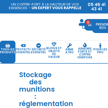
05 46 41
UN COFFRE-FORT À LA HAUTEUR DE VOS
EXIGENCES –
UN EXPERT VOUS RAPPELLE
43 41
0
PREND
BLOG
RDV
BIJOUX ET
ARMOIRE
TOUS LES
PROTECTION
SÉCURITÉ
ARME
POUR LES
OBJETS
FORTE ET
PRODUITS
ESSENTIELLE
ESSENTIELLE
A FEU
PRO
DE
COFFRE
VALEUR
IGNIFUGE
Stockage
des
munitions
:
réglementation