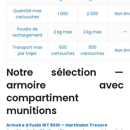
Quantité max
1 000
2 000
Non lim
cartouches
Poudre de
2 kg max
2 kg max
—
rechargement
Transport max
500
500
Non lim
par trajet
cartouches
cartouches
Notre sélection —
armoire avec
compartiment
munitions
Armoire à fusils WT 5010 — Hartmann Tresore