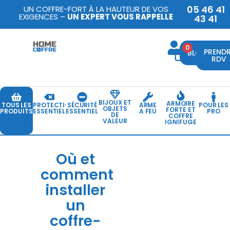
05 46 41
UN COFFRE-FORT À LA HAUTEUR DE VOS
EXIGENCES –
UN EXPERT VOUS RAPPELLE
43 41
0
PREND
BLOG
RDV
BIJOUX ET
ARMOIRE
TOUS LES
PROTECTION
SÉCURITÉ
ARME
POUR LES
OBJETS
FORTE ET
PRODUITS
ESSENTIELLE
ESSENTIELLE
A FEU
PRO
DE
COFFRE
VALEUR
IGNIFUGE
Où et
comment
installer
un
coffre-