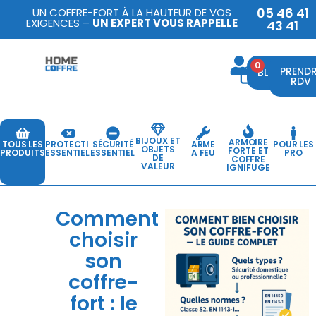
05 46 41
UN COFFRE-FORT À LA HAUTEUR DE VOS
EXIGENCES –
UN EXPERT VOUS RAPPELLE
43 41
0
PREND
BLOG
RDV
BIJOUX ET
ARMOIRE
TOUS LES
PROTECTION
SÉCURITÉ
ARME
POUR LES
OBJETS
FORTE ET
PRODUITS
ESSENTIELLE
ESSENTIELLE
A FEU
PRO
DE
COFFRE
VALEUR
IGNIFUGE
Comment
choisir
son
coffre-
fort : le