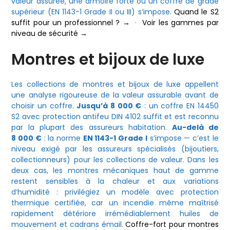
valeur assurée, une armoire forte ou un coffre de grade
supérieur (EN 1143-1 Grade II ou III) s’impose.
Quand le S2
suffit pour un professionnel ? →
·
Voir les gammes par
niveau de sécurité →
Montres et bijoux de luxe
Les collections de montres et bijoux de luxe appellent
une analyse rigoureuse de la valeur assurable avant de
choisir un coffre.
Jusqu’à 8 000 €
: un coffre EN 14450
S2 avec protection antifeu DIN 4102 suffit et est reconnu
par la plupart des assureurs habitation.
Au-delà de
8 000 €
: la norme
EN 1143-1 Grade I
s’impose — c’est le
niveau exigé par les assureurs spécialisés (bijoutiers,
collectionneurs) pour les collections de valeur. Dans les
deux cas, les montres mécaniques haut de gamme
restent sensibles à la chaleur et aux variations
d’humidité : privilégiez un modèle avec protection
thermique certifiée, car un incendie même maîtrisé
rapidement détériore irrémédiablement huiles de
mouvement et cadrans émail.
Coffre-fort pour montres