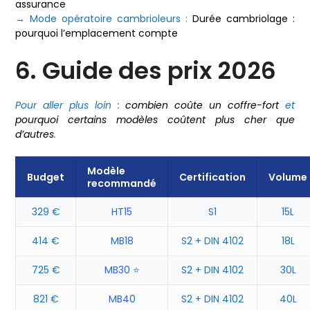
assurance
→ Mode opératoire cambrioleurs :
Durée cambriolage :
pourquoi l’emplacement compte
6. Guide des prix 2026
Pour aller plus loin :
combien coûte un coffre-fort
et
pourquoi certains modèles coûtent plus cher que
d’autres
.
Modèle
Budget
Certification
Volume
recommandé
329 €
HT15
S1
15L
414 €
MB18
S2 + DIN 4102
18L
725 €
MB30
⭐
S2 + DIN 4102
30L
821 €
MB40
S2 + DIN 4102
40L