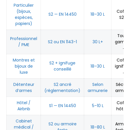
Particulier
(bijoux,
Coffre
S2 — EN 14450
18–30 L
espèces,
S2 →
papiers)
Toute
Professionnel
S2 ou EN 1143-1
30 L+
gamm
/ PME
→
Montres et
Coffre
S2 + ignifuge
bijoux de
18–30 L
ignifug
conseillé
luxe
→
Détenteur
S2 ancré
Selon
Sécuri
d’armes
(réglementation)
armurerie
armes
Hôtel /
Coffre
S1 — EN 14450
5–10 L
Airbnb
hôtel 
Cabinet
S2 ou armoire
Armoir
médical /
18–80 L