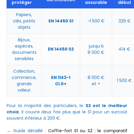
protéger
assurable
début
Papiers,
clés, petits
EN 14450 S1
~1 500 €
329 €
objets
Bijoux,
espèces,
jusqu’à
EN 14450 S2
414 €
documents
8 000 €
sensibles
Collection,
commerce,
EN 1143-1
8 000 €
1 500 €
grande
Cl.0+
et +
valeur
Pour la majorité des particuliers, le
S2 est le meilleur
choix
. Il couvre deux fois plus que le S1 pour un surcoût
souvent inférieur à 200 €.
→ Guide détaillé :
Coffre-fort S1 ou S2 : le comparatif