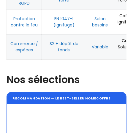
forte
fortes
RGPD
Coffre
Protection
EN 1047-1
Selon
ignifug
contre le feu
(ignifuge)
besoins
→
Cash
Commerce /
S2 + dépôt de
Variable
Solutio
espèces
fonds
→
Nos sélections
RECOMMANDATION — LE BEST-SELLER HOMECOFFRE