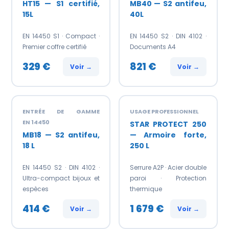
HT15 — S1 certifié,
MB40 — S2 antifeu,
15L
40L
EN 14450 S1 · Compact ·
EN 14450 S2 · DIN 4102 ·
Premier coffre certifié
Documents A4
329 €
821 €
Voir →
Voir →
ENTRÉE DE GAMME
USAGE PROFESSIONNEL
EN 14450
STAR PROTECT 250
MB18 — S2 antifeu,
— Armoire forte,
18 L
250 L
EN 14450 S2 · DIN 4102 ·
Serrure A2P · Acier double
Ultra-compact bijoux et
paroi · Protection
espèces
thermique
414 €
1 679 €
Voir →
Voir →