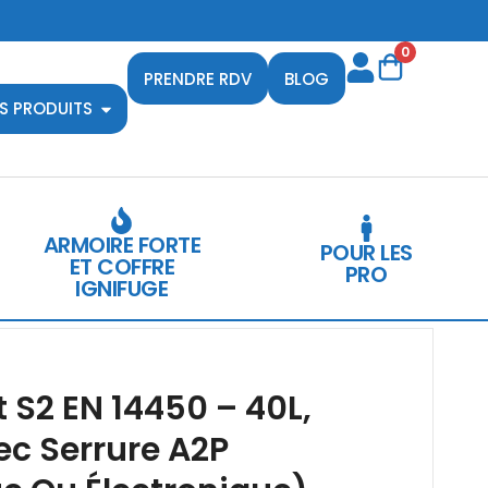
0
PRENDRE RDV
BLOG
S PRODUITS
ARMOIRE FORTE
POUR LES
ET COFFRE
PRO
IGNIFUGE
t S2 EN 14450 – 40L,
ec Serrure A2P