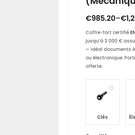
(mécaniqu
€
985.20
–
€
1,
Coffre-fort certifié
E
jusqu’à 3 000 € assu
— idéal documents A4
ou électronique. Por
offerte.
Clés
Él