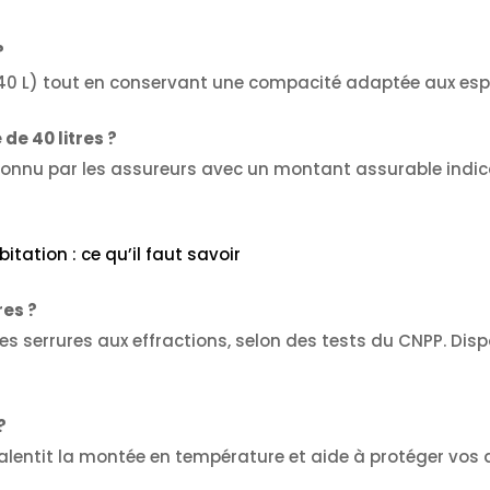
?
(40 L) tout en conservant une compacité adaptée aux esp
de 40 litres ?
onnu par les assureurs avec un montant assurable indica
itation : ce qu’il faut savoir
res ?
es serrures aux effractions, selon des tests du CNPP. Dis
?
l ralentit la montée en température et aide à protéger vo