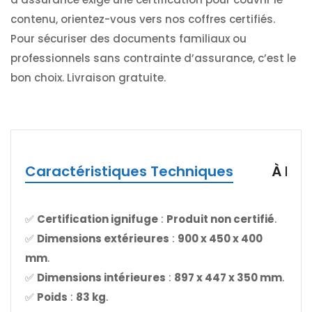
contenu, orientez-vous vers nos coffres certifiés.
Pour sécuriser des documents familiaux ou
professionnels sans contrainte d’assurance, c’est le
bon choix. Livraison gratuite.
Caractéristiques Techniques
À Pro
✅
Certification ignifuge
:
Produit non certifié
.
✅
Dimensions extérieures
:
900 x 450 x 400
mm
.
✅
Dimensions intérieures
:
897 x 447 x 350 mm
.
✅
Poids
:
83 kg
.