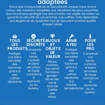
adaptées
Parce que chaque besoin en sécurité est unique, nous avons
conçu des solutions adaptées aux situations les plus courantes.
Que ce soit pour protéger vos documents, vos objets de valeur ou
garantir la sécurité de vos proches, nos coffres-forts répondent
aux exigences du quotidien tout en assurant une tranquillité
d’esprit totale.
TOUS
SÉCURITÉ
BIJOUX
ARME
POUR
LES
DISCRÈTE
ET
A FEU
LES
PRODUITS
OBJETS
PRO
Conservez
Protégez
DE
vos
vos biens
Protégez
Conservez
VALEUR
fonds,
sensibles
vos biens
vos
contrats
des
sensibles
fonds,
Bijoux,
et biens
flammes
des
contrats
montres,
de valeur
grâce à
flammes
et biens
souvenirs
en toute
des
grâce à
de valeur
familiaux…
confiance,
coffres
des
en toute
gardez-
à
résistants
coffres
confiance,
les en lieu
domicile
aux
résistants
à
sûr et
ou au
hautes
domicile
hors de
bureau.
températures.
ou au
portée
bureau.
des
intrus.