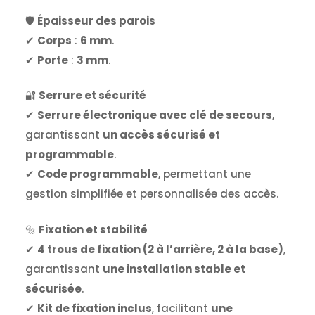
🛡
Épaisseur des parois
✔
Corps
:
6 mm
.
✔
Porte
:
3 mm
.
🔐
Serrure et sécurité
✔
Serrure électronique avec clé de secours
,
garantissant
un accès sécurisé et
programmable
.
✔
Code programmable
, permettant une
gestion simplifiée et personnalisée des accès.
🔩
Fixation et stabilité
✔
4 trous de fixation (2 à l’arrière, 2 à la base)
,
garantissant
une installation stable et
sécurisée
.
✔
Kit de fixation inclus
, facilitant
une