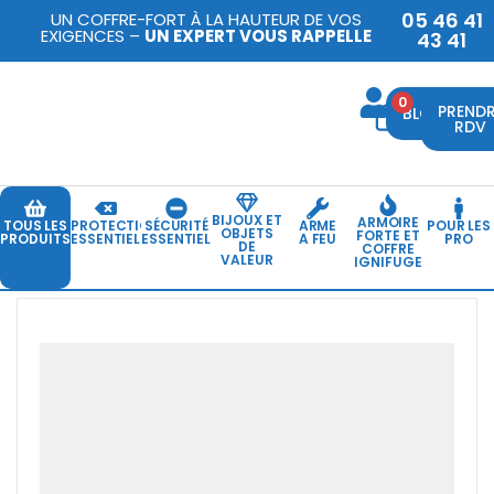
05 46 41
UN COFFRE-FORT À LA HAUTEUR DE VOS
EXIGENCES –
UN EXPERT VOUS RAPPELLE
43 41
0
PREND
BLOG
RDV
BIJOUX ET
ARMOIRE
TOUS LES
PROTECTION
SÉCURITÉ
ARME
POUR LES
OBJETS
FORTE ET
PRODUITS
ESSENTIELLE
ESSENTIELLE
A FEU
PRO
DE
COFFRE
VALEUR
IGNIFUGE