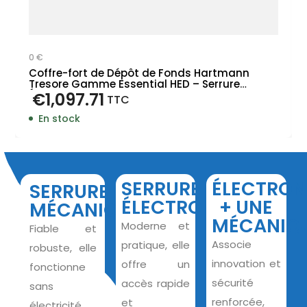
0 €
Coffre-fort de Dépôt de Fonds Hartmann
Tresore Gamme Essential HED – Serrure
Électronique
€
1,097.71
TTC
En stock
SERRURE
ÉLECTRON
SERRURE
ÉLECTRONIQUE
+ UNE
MÉCANIQUE
MÉCANIQ
Moderne et
Fiable et
Associe
pratique, elle
robuste, elle
innovation et
offre un
fonctionne
sécurité
accès rapide
sans
renforcée,
et
électricité,