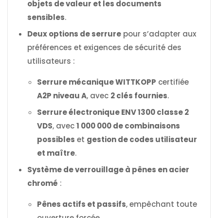
objets de valeur et les documents
sensibles
.
Deux options de serrure
pour s’adapter aux
préférences et exigences de sécurité des
utilisateurs :
Serrure mécanique WITTKOPP
certifiée
A2P niveau A
, avec
2 clés fournies
.
Serrure électronique ENV 1300 classe 2
VDS
, avec
1 000 000 de combinaisons
possibles
et
gestion de codes utilisateur
et maître
.
Système de verrouillage à pênes en acier
chromé
:
Pênes actifs et passifs
, empêchant toute
ouverture forcée.