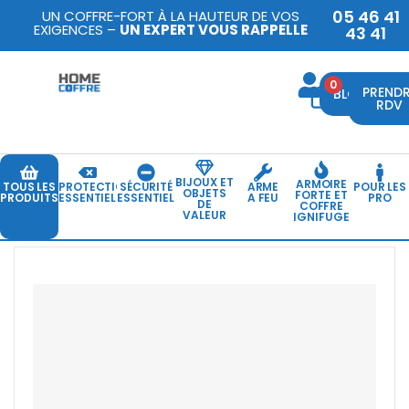
05 46 41
UN COFFRE-FORT À LA HAUTEUR DE VOS
EXIGENCES –
UN EXPERT VOUS RAPPELLE
43 41
0
PREND
BLOG
RDV
BIJOUX ET
ARMOIRE
TOUS LES
PROTECTION
SÉCURITÉ
ARME
POUR LES
OBJETS
FORTE ET
PRODUITS
ESSENTIELLE
ESSENTIELLE
A FEU
PRO
DE
COFFRE
VALEUR
IGNIFUGE