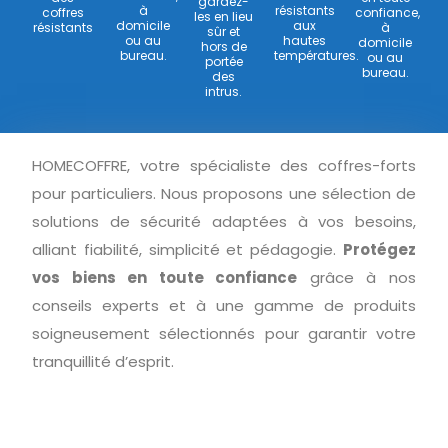
gardez-
à
résistants
coffres
confiance,
les en lieu
domicile
aux
résistants
à
sûr et
ou au
hautes
domicile
hors de
bureau.
températures.
ou au
portée
bureau.
des
intrus.
HOMECOFFRE, votre spécialiste des coffres-forts
pour particuliers. Nous proposons une sélection de
solutions de sécurité adaptées à vos besoins,
alliant fiabilité, simplicité et pédagogie.
Protégez
vos biens en toute confiance
grâce à nos
conseils experts et à une gamme de produits
soigneusement sélectionnés pour garantir votre
tranquillité d’esprit.