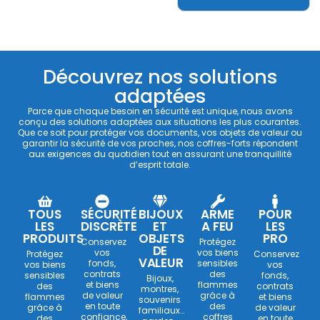
Découvrez nos solutions
adaptées
Parce que chaque besoin en sécurité est unique, nous avons
conçu des solutions adaptées aux situations les plus courantes.
Que ce soit pour protéger vos documents, vos objets de valeur ou
garantir la sécurité de vos proches, nos coffres-forts répondent
aux exigences du quotidien tout en assurant une tranquillité
d’esprit totale.
TOUS
SÉCURITÉ
BIJOUX
ARME
POUR
LES
DISCRÈTE
ET
A FEU
LES
PRODUITS
OBJETS
PRO
Conservez
Protégez
DE
vos
vos biens
Protégez
Conservez
VALEUR
fonds,
sensibles
vos biens
vos
contrats
des
sensibles
fonds,
Bijoux,
et biens
flammes
des
contrats
montres,
de valeur
grâce à
flammes
et biens
souvenirs
en toute
des
grâce à
de valeur
familiaux…
confiance,
coffres
des
en toute