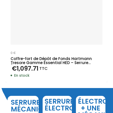
0 €
Coffre-fort de Dépôt de Fonds Hartmann
Tresore Gamme Essential HED – Serrure
Électronique
€
1,097.71
TTC
En stock
SERRURE
ÉLECTRON
SERRURE
ÉLECTRONIQUE
+ UNE
MÉCANIQUE