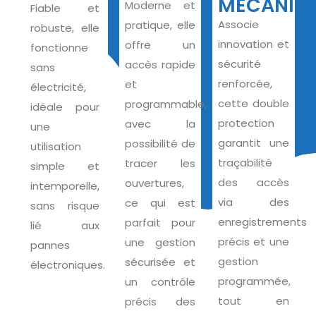
MÉCANIQ
Moderne et
Fiable et
Associe
pratique, elle
robuste, elle
innovation et
offre un
fonctionne
sécurité
accès rapide
sans
renforcée,
et
électricité,
cette double
programmable,
idéale pour
protection
avec la
une
garantit une
possibilité de
utilisation
traçabilité
tracer les
simple et
des accès
ouvertures,
intemporelle,
via des
ce qui est
sans risque
enregistrements
parfait pour
lié aux
précis et une
une gestion
pannes
gestion
sécurisée et
électroniques.
programmée,
un contrôle
tout en
précis des