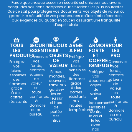
Parce que chaque besoin en sécurité est unique, nous avons
conçu des solutions adaptées aux situations les plus courantes.
Que ce soit pour protéger vos documents, vos objets de valeur ou
garantir la sécurité de vos proches, nos coffres-forts répondent
aux exigences du quotidien tout en assurant une tranquillité
d’esprit totale.
TOUS
SÉCURITÉ
BIJOUX
ARME
ARMOIRE
POUR
LES
ESSENTIELLE
ET
A FEU
FORTE
LES
PRODUITS
OBJETS
ET
PRO
Conservez
Protégez
DE
COFFRE
vos
vos
Protégez
Conservez
VALEUR
IGNIFUGE
fonds,
biens
vos
vos
contrats
sensibles
biens
fonds,
Bijoux,
Protégez
et biens
des
sensibles
contrats
montres,
vos
de
flammes
des
et biens
souvenirs
documents,
valeur
grâce
flammes
de
familiaux…
objets
en
à des
grâce
valeur
gardez-
de
toute
coffres
à des
en
les en
valeur
confiance,
résistants
coffres
toute
lieu sûr
et
à
aux
résistants
confiance,
et hors
équipements
domicile
hautes
à
de
sensibles
ou au
températures.
domicile
portée
contre
bureau.
ou au
des
le vol et
bureau.
intrus.
le feu
avec
nos