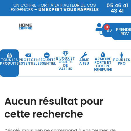
05 46 41
UN COFFRE-FORT À LA HAUTEUR DE VOS
EXIGENCES –
UN EXPERT VOUS RAPPELLE
43 41
0
PREND
BLOG
RDV
BIJOUX ET
ARMOIRE
TOUS LES
PROTECTION
SÉCURITÉ
ARME
POUR LES
OBJETS
FORTE ET
PRODUITS
ESSENTIELLE
ESSENTIELLE
A FEU
PRO
DE
COFFRE
VALEUR
IGNIFUGE
Aucun résultat pour
cette recherche
Désolé, mais rien ne correspond à vos termes de