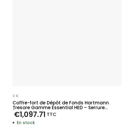
0 €
Coffre-fort de Dépôt de Fonds Hartmann
Tresore Gamme Essential HED – Serrure
Électronique
€
1,097.71
TTC
En stock