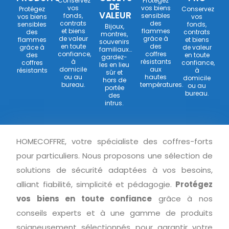
Conservez
Protégez
DE
vos
vos biens
Protégez
Conservez
VALEUR
fonds,
sensibles
vos biens
vos
contrats
des
sensibles
fonds,
Bijoux,
et biens
flammes
des
contrats
montres,
de valeur
grâce à
flammes
et biens
souvenirs
en toute
des
grâce à
de valeur
familiaux…
confiance,
coffres
des
en toute
gardez-
à
résistants
coffres
confiance,
les en lieu
domicile
aux
résistants
à
sûr et
ou au
hautes
domicile
hors de
bureau.
températures.
ou au
portée
bureau.
des
intrus.
HOMECOFFRE, votre spécialiste des coffres-forts
pour particuliers. Nous proposons une sélection de
solutions de sécurité adaptées à vos besoins,
alliant fiabilité, simplicité et pédagogie.
Protégez
vos biens en toute confiance
grâce à nos
conseils experts et à une gamme de produits
soigneusement sélectionnés pour garantir votre