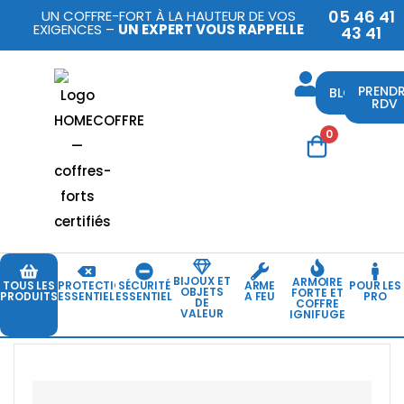
05 46 41
UN COFFRE-FORT À LA HAUTEUR DE VOS
EXIGENCES –
UN EXPERT VOUS RAPPELLE
43 41
PREND
BLOG
RDV
0
BIJOUX ET
ARMOIRE
TOUS LES
PROTECTION
SÉCURITÉ
ARME
POUR LES
OBJETS
FORTE ET
PRODUITS
ESSENTIELLE
ESSENTIELLE
A FEU
PRO
DE
COFFRE
VALEUR
IGNIFUGE