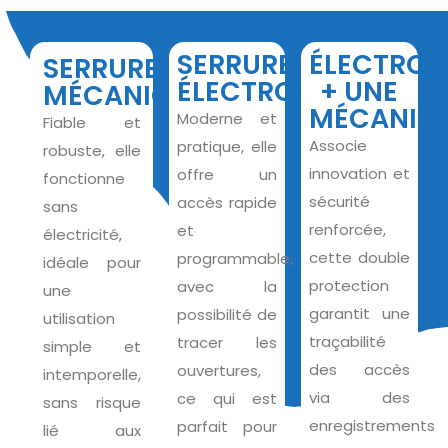
SERRURE
ÉLECTRON
SERRURE
ÉLECTRONIQUE
+ UNE
MÉCANIQUE
MÉCANIQ
Moderne et
Fiable et
Associe
pratique, elle
robuste, elle
innovation et
offre un
fonctionne
sécurité
accès rapide
sans
renforcée,
et
électricité,
cette double
programmable,
idéale pour
protection
avec la
une
garantit une
possibilité de
utilisation
traçabilité
tracer les
simple et
des accès
ouvertures,
intemporelle,
via des
ce qui est
sans risque
enregistrements
parfait pour
lié aux