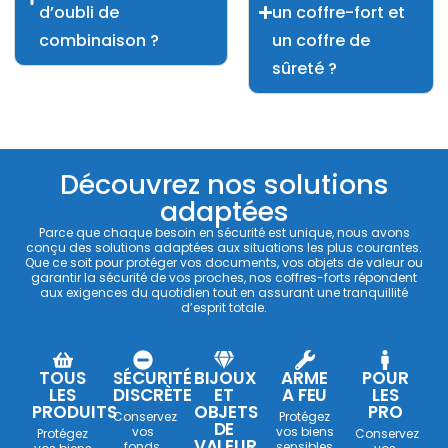
d’oubli de
un coffre-fort et
combinaison ?
un coffre de
sûreté ?
Découvrez nos solutions
adaptées
Parce que chaque besoin en sécurité est unique, nous avons
conçu des solutions adaptées aux situations les plus courantes.
Que ce soit pour protéger vos documents, vos objets de valeur ou
garantir la sécurité de vos proches, nos coffres-forts répondent
aux exigences du quotidien tout en assurant une tranquillité
d’esprit totale.
TOUS
SÉCURITÉ
BIJOUX
ARME
POUR
LES
DISCRÈTE
ET
A FEU
LES
PRODUITS
OBJETS
PRO
Conservez
Protégez
DE
vos
vos biens
Protégez
Conservez
VALEUR
fonds,
sensibles