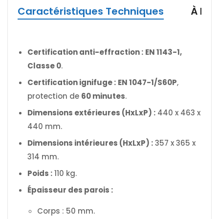
Caractéristiques Techniques
À Pro
Certification anti-effraction :
EN 1143-1,
Classe 0
.
Certification ignifuge :
EN 1047-1/S60P
,
protection de
60 minutes
.
Dimensions extérieures (HxLxP) :
440 x 463 x
440 mm.
Dimensions intérieures (HxLxP) :
357 x 365 x
314 mm.
Poids :
110 kg.
Épaisseur des parois :
Corps : 50 mm.