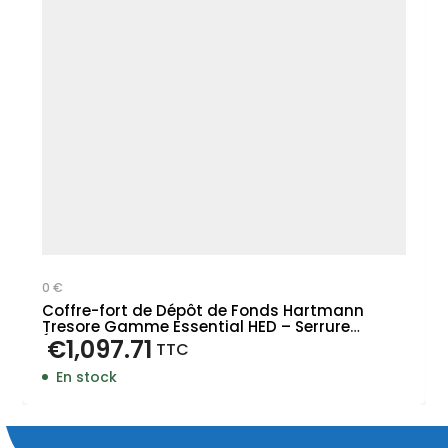
0 €
Coffre-fort de Dépôt de Fonds Hartmann
Tresore Gamme Essential HED – Serrure
Électronique
€
1,097.71
TTC
En stock