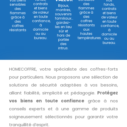
vos biens
vos
contrats
des
sensibles
fonds,
Bijoux,
et biens
flammes
des
contrats
montres,
de valeur
grâce à
flammes
et biens
souvenirs
en toute
des
grâce à
de valeur
familiaux…
confiance,
coffres
des
en toute
gardez-
à
résistants
coffres
confiance,
les en lieu
domicile
aux
résistants
à
sûr et
ou au
hautes
domicile
hors de
bureau.
températures.
ou au
portée
bureau.
des
intrus.
HOMECOFFRE, votre spécialiste des coffres-forts
pour particuliers. Nous proposons une sélection de
solutions de sécurité adaptées à vos besoins,
alliant fiabilité, simplicité et pédagogie.
Protégez
vos biens en toute confiance
grâce à nos
conseils experts et à une gamme de produits
soigneusement sélectionnés pour garantir votre
tranquillité d’esprit.