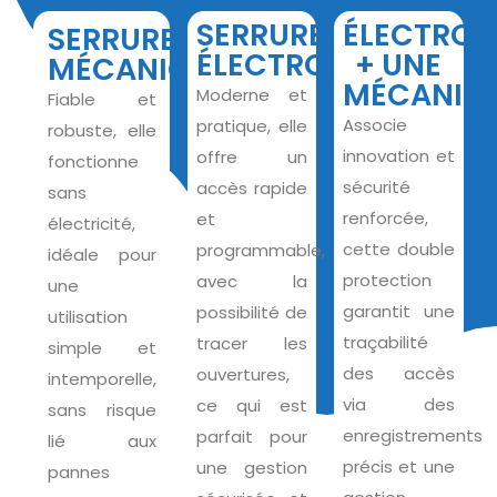
SERRURE
ÉLECTRON
SERRURE
ÉLECTRONIQUE
+ UNE
MÉCANIQUE
MÉCANIQ
Moderne et
Fiable et
Associe
pratique, elle
robuste, elle
innovation et
offre un
fonctionne
sécurité
accès rapide
sans
renforcée,
et
électricité,
cette double
programmable,
idéale pour
protection
avec la
une
garantit une
possibilité de
utilisation
traçabilité
tracer les
simple et
des accès
ouvertures,
intemporelle,
via des
ce qui est
sans risque
enregistrements
parfait pour
lié aux
précis et une
une gestion
pannes