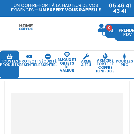
05 46 41
UN COFFRE-FORT À LA HAUTEUR DE VOS
EXIGENCES –
UN EXPERT VOUS RAPPELLE
43 41
0
PREND
BLOG
RDV
BIJOUX ET
ARMOIRE
TOUS LES
PROTECTION
SÉCURITÉ
ARME
POUR LES
OBJETS
FORTE ET
PRODUITS
ESSENTIELLE
ESSENTIELLE
A FEU
PRO
DE
COFFRE
VALEUR
IGNIFUGE