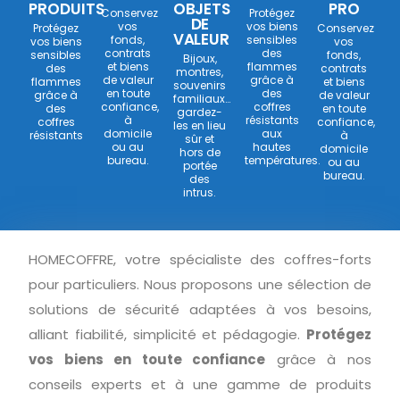
PRODUITS
OBJETS
PRO
Conservez
Protégez
DE
vos
vos biens
Protégez
Conservez
VALEUR
fonds,
sensibles
vos biens
vos
contrats
des
sensibles
fonds,
Bijoux,
et biens
flammes
des
contrats
montres,
de valeur
grâce à
flammes
et biens
souvenirs
en toute
des
grâce à
de valeur
familiaux…
confiance,
coffres
des
en toute
gardez-
à
résistants
coffres
confiance,
les en lieu
domicile
aux
résistants
à
sûr et
ou au
hautes
domicile
hors de
bureau.
températures.
ou au
portée
bureau.
des
intrus.
HOMECOFFRE, votre spécialiste des coffres-forts
pour particuliers. Nous proposons une sélection de
solutions de sécurité adaptées à vos besoins,
alliant fiabilité, simplicité et pédagogie.
Protégez
vos biens en toute confiance
grâce à nos
conseils experts et à une gamme de produits