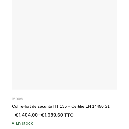
1500€
1
Coffre-fort de sécurité HT 135 – Certifié EN 14450 S1
C
1
€
1,404.00
–
€
1,689.60
TTC
En stock