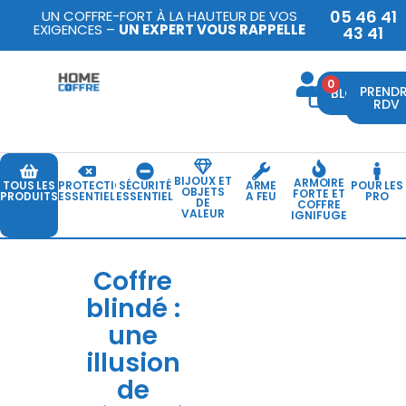
05 46 41
UN COFFRE-FORT À LA HAUTEUR DE VOS
EXIGENCES –
UN EXPERT VOUS RAPPELLE
43 41
0
PREND
BLOG
RDV
BIJOUX ET
ARMOIRE
TOUS LES
PROTECTION
SÉCURITÉ
ARME
POUR LES
OBJETS
FORTE ET
PRODUITS
ESSENTIELLE
ESSENTIELLE
A FEU
PRO
DE
COFFRE
VALEUR
IGNIFUGE
Coffre
blindé :
une
illusion
de