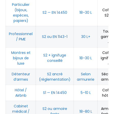
Particulier
(bijoux,
Coffre
S2 — EN 14450
18–30 L
espèces,
S2 →
papiers)
Toute
Professionnel
S2 ou EN 1143-1
30 L+
gamm
/ PME
→
Montres et
Coffre
S2 + ignifuge
bijoux de
18–30 L
ignifug
conseillé
luxe
→
Détenteur
S2 ancré
Selon
Sécuri
d’armes
(réglementation)
armurerie
armes
Hôtel /
Coffre
S1 — EN 14450
5–10 L
Airbnb
hôtel 
Cabinet
S2 ou armoire
Armoir
médical /
18–80 L