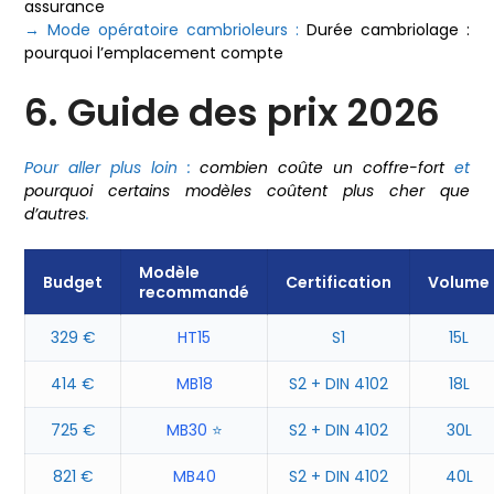
assurance
→ Mode opératoire cambrioleurs :
Durée cambriolage :
pourquoi l’emplacement compte
6. Guide des prix 2026
Pour aller plus loin :
combien coûte un coffre-fort
et
pourquoi certains modèles coûtent plus cher que
d’autres
.
Modèle
Budget
Certification
Volume
recommandé
329 €
HT15
S1
15L
414 €
MB18
S2 + DIN 4102
18L
725 €
MB30
⭐
S2 + DIN 4102
30L
821 €
MB40
S2 + DIN 4102
40L