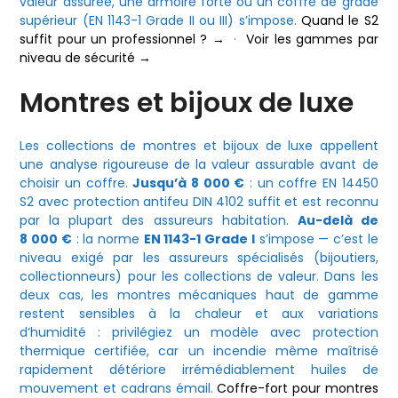
valeur assurée, une armoire forte ou un coffre de grade
supérieur (EN 1143-1 Grade II ou III) s’impose.
Quand le S2
suffit pour un professionnel ? →
·
Voir les gammes par
niveau de sécurité →
Montres et bijoux de luxe
Les collections de montres et bijoux de luxe appellent
une analyse rigoureuse de la valeur assurable avant de
choisir un coffre.
Jusqu’à 8 000 €
: un coffre EN 14450
S2 avec protection antifeu DIN 4102 suffit et est reconnu
par la plupart des assureurs habitation.
Au-delà de
8 000 €
: la norme
EN 1143-1 Grade I
s’impose — c’est le
niveau exigé par les assureurs spécialisés (bijoutiers,
collectionneurs) pour les collections de valeur. Dans les
deux cas, les montres mécaniques haut de gamme
restent sensibles à la chaleur et aux variations
d’humidité : privilégiez un modèle avec protection
thermique certifiée, car un incendie même maîtrisé
rapidement détériore irrémédiablement huiles de
mouvement et cadrans émail.
Coffre-fort pour montres