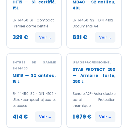
HT15 — S1 certifié,
MB40 — S2 antifeu,
15L
40L
EN 14450 S1 · Compact ·
EN 14450 S2 · DIN 4102 ·
Premier coffre certifié
Documents A4
329 €
821 €
Voir →
Voir →
ENTRÉE DE GAMME
USAGE PROFESSIONNEL
EN 14450
STAR PROTECT 250
MB18 — S2 antifeu,
— Armoire forte,
18 L
250 L
EN 14450 S2 · DIN 4102 ·
Serrure A2P · Acier double
Ultra-compact bijoux et
paroi · Protection
espèces
thermique
414 €
1 679 €
Voir →
Voir →