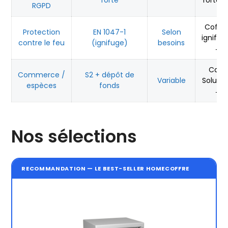
forte
fortes
RGPD
Coffre
Protection
EN 1047-1
Selon
ignifug
contre le feu
(ignifuge)
besoins
→
Cash
Commerce /
S2 + dépôt de
Variable
Solutio
espèces
fonds
→
Nos sélections
RECOMMANDATION — LE BEST-SELLER HOMECOFFRE