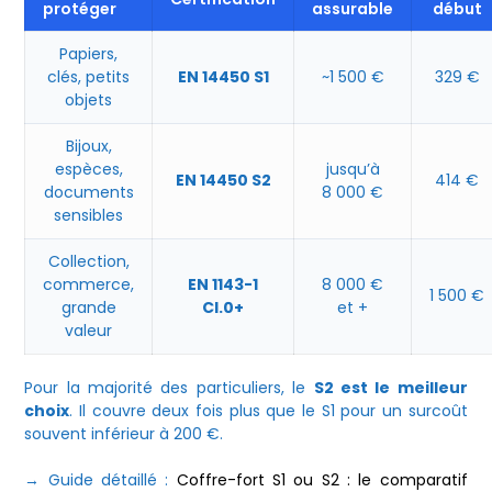
protéger
assurable
début
Papiers,
clés, petits
EN 14450 S1
~1 500 €
329 €
objets
Bijoux,
espèces,
jusqu’à
EN 14450 S2
414 €
documents
8 000 €
sensibles
Collection,
commerce,
EN 1143-1
8 000 €
1 500 €
grande
Cl.0+
et +
valeur
Pour la majorité des particuliers, le
S2 est le meilleur
choix
. Il couvre deux fois plus que le S1 pour un surcoût
souvent inférieur à 200 €.
→ Guide détaillé :
Coffre-fort S1 ou S2 : le comparatif