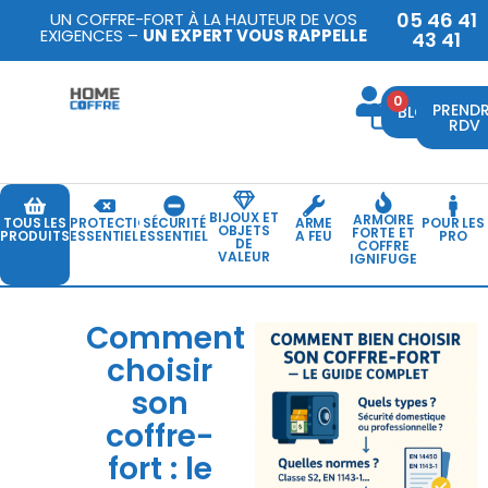
05 46 41
UN COFFRE-FORT À LA HAUTEUR DE VOS
EXIGENCES –
UN EXPERT VOUS RAPPELLE
43 41
0
PREND
BLOG
RDV
BIJOUX ET
ARMOIRE
TOUS LES
PROTECTION
SÉCURITÉ
ARME
POUR LES
OBJETS
FORTE ET
PRODUITS
ESSENTIELLE
ESSENTIELLE
A FEU
PRO
DE
COFFRE
VALEUR
IGNIFUGE
Comment
choisir
son
coffre-
fort : le